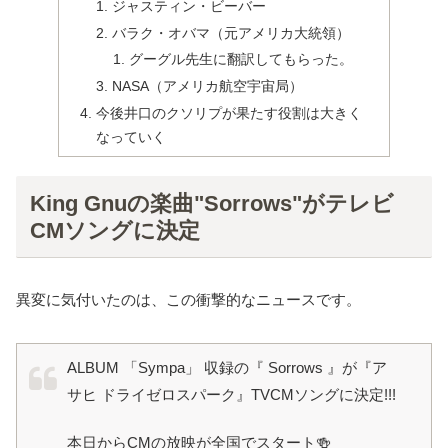
ジャスティン・ビーバー
バラク・オバマ（元アメリカ大統領）
グーグル先生に翻訳してもらった。
NASA（アメリカ航空宇宙局）
今後井口のクソリプが果たす役割は大きく
なっていく
King Gnuの楽曲"Sorrows"がテレビ
CMソングに決定
異変に気付いたのは、この衝撃的なニュースです。
ALBUM 「Sympa」 収録の『 Sorrows 』が『ア
サヒ ドライゼロスパーク』TVCMソングに決定!!!
本日からCMの放映が全国でスタート🍻