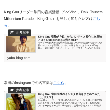
King Gnuリーダー常田の音楽活動（Srv.Vinci、Daiki Tsuneta
Millennium Parade、King Gnu）を詳しく知りたい方は
こち
ら
。
King Gnu常田が「個」からバンドへと変化した意味
とは? Slumberlandの元ネタ曲も
リーダー常田大希の心境の変化とは 2017年の結成からかつてない
勢いでファンを獲得している、今最も勢いのあるバンドKing
Gnu。 2019年2月22日にはミュージックステーションにも出演
し、一般リスナーにまでその圧倒的な...
yaba-blog.com
常田のInstagramでの名言集は
こちら
。
King Gnu 常田大希のインスタ名言をまとめてみた
【カリスマ】
King Gnuリーダー 常田大希の名言にシビれろ 今最も日本で勢い
があると言っても過言ではない4人組ロックバンド、King Gnu。
メジャーデビューは2019年ながら、各地の音楽フェス・TV出演・
ラジオと活動の幅を広げて...