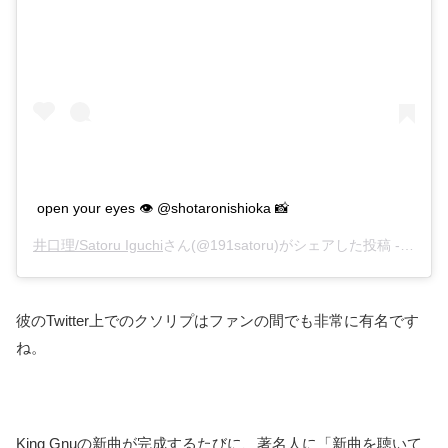
open your eyes 👁 @shotaronishioka 📸
井口理/Satoru Iguchi
さん(@191satoru)がシェアした投稿 -
2019
彼のTwitter上でのクソリプはファンの間でも非常に有名です
ね。
King Gnuの新曲が完成するたびに、著名人に「新曲を聴いて