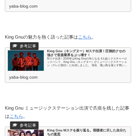
yaba-blog.com
King Gnuの魅力を熱く語った記事は
こちら
。
King Gnu（キングヌー）Mステ出演！圧倒的クセの
強さで音楽業界をぶっ壊す！
Mステ出演！2020年はKing Gnuの年になる 4人組ミクスチャーロ
ックバンド、King Gnu（キングヌー）がミュージックステーショ
ン（テレビ朝日）に出演しました。 現在、飛ぶ鳥を落とす勢いで
リスナーからの支持を広げて...
yaba-blog.com
King Gnu ミュージックステーション出演で爪痕を残した記事
は
こちら
。
King Gnu Mステを振り返る。視聴者に示した自分た
ちの意思