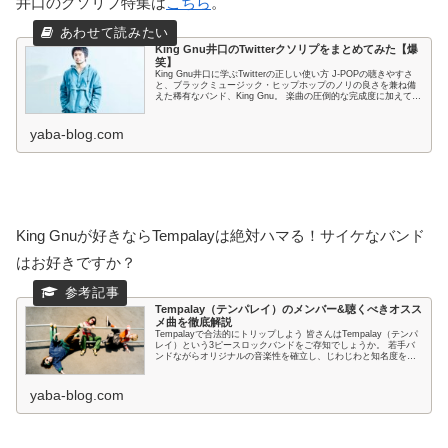
井口のクソリプ特集は
こちら
。
King Gnu井口のTwitterクソリプをまとめてみた【爆
笑】
King Gnu井口に学ぶTwitterの正しい使い方 J-POPの聴きやすさ
と、ブラックミュージック・ヒップホップのノリの良さを兼ね備
えた稀有なバンド、King Gnu。 楽曲の圧倒的な完成度に加えて、
メンバーの個...
yaba-blog.com
King Gnuが好きならTempalayは絶対ハマる！サイケなバンド
はお好きですか？
Tempalay（テンパレイ）のメンバー&聴くべきオスス
メ曲を徹底解説
Tempalayで合法的にトリップしよう 皆さんはTempalay（テンパ
レイ）という3ピースロックバンドをご存知でしょうか。 若手バ
ンドながらオリジナルの音楽性を確立し、じわじわと知名度を上
げている要注目バンドです。 ...
yaba-blog.com