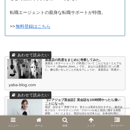
転職エージェントの親身な転職サポートが特徴。
>>
無料登録はこちら
楽器店の民度をまじめに考察してみた。
楽器店（ギターショップ）の民度について こんにちは！とんでも
ブルース（@guitar_blues_）です。 あなたは楽器店に行った際
に、嫌な思いをしたことがあるでしょうか。 楽器店は「民度が低
い」と言われること...
yaba-blog.com
【レアジョブ英会話】英会話を100時間やったら凄い
ことになった
英語、話せる？ 突然ですが、皆さんは英語を話せますか。 株式会
社クロス・マーケティングの「グローバル化と英語に関する実態
調査」（※）によると、英語を話せる日本人は、全体の約3割に留
まっています。 今後オリンピックに向け...
yaba-blog.com
メニュー
ホーム
検索
トップ
サイドバー